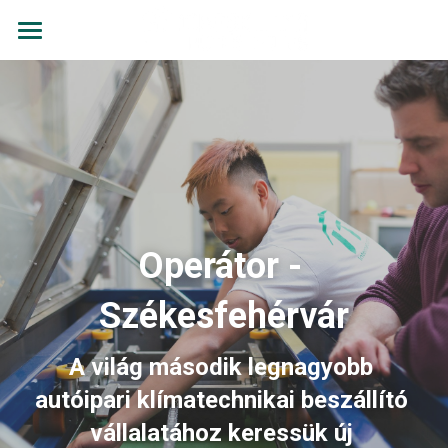
Klímaszerelés menete
GYIK
Villanyszerelés
Rólunk mondták
+36309757463
Operátor - 
info@dobosklima.hu
Székesfehérvár
A világ második legnagyobb 
autóipari klímatechnikai beszállító 
Kapcsolat
vállalatához keressük új 