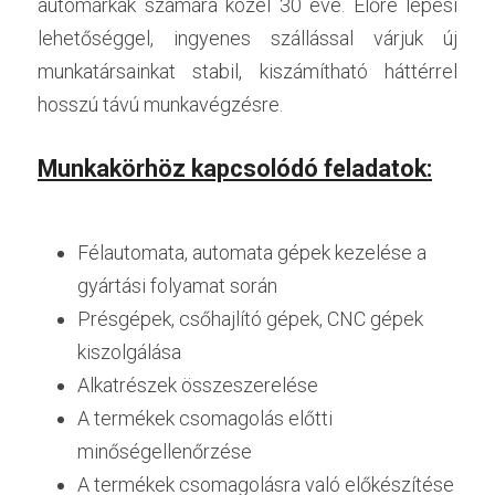
autómárkák számára közel 30 éve. Előre lépési 
lehetőséggel, ingyenes szállással várjuk új 
munkatársainkat stabil, kiszámítható háttérrel 
hosszú távú munkavégzésre.
Munkakörhöz kapcsolódó feladatok:
Félautomata, automata gépek kezelése a 
gyártási folyamat során
Présgépek, csőhajlító gépek, CNC gépek 
kiszolgálása
Alkatrészek összeszerelése
A termékek csomagolás előtti 
minőségellenőrzése
A termékek csomagolásra való előkészítése